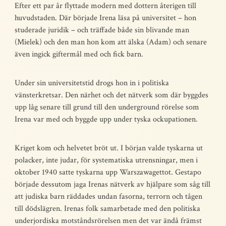
Efter ett par år flyttade modern med dottern återigen till
huvudstaden. Där började Irena läsa på universitet – hon
studerade juridik – och träffade både sin blivande man
(Mielek) och den man hon kom att älska (Adam) och senare
även ingick giftermål med och fick barn.
Under sin universitetstid drogs hon in i politiska
vänsterkretsar. Den närhet och det nätverk som där byggdes
upp låg senare till grund till den underground rörelse som
Irena var med och byggde upp under tyska ockupationen.
Kriget kom och helvetet bröt ut. I början valde tyskarna ut
polacker, inte judar, för systematiska utrensningar, men i
oktober 1940 satte tyskarna upp Warszawagettot. Gestapo
började dessutom jaga Irenas nätverk av hjälpare som såg till
att judiska barn räddades undan fasorna, terrorn och tågen
till dödslägren. Irenas folk samarbetade med den politiska
underjordiska motståndsrörelsen men det var ändå främst