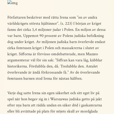
Författaren beskriver med rätta Irena som ”en av andra
världskrigets största hjältinnor”. (s. 223) I början av kriget
fanns det cirka 3,4 miljoner judar i Polen. En miljon av dessa
var barn. Uppemot 90 procent av Polens judiska befolkning
dog under kriget. Av miljonen judiska barn överlevde endast
cirka femtusen kriget i Polen och massakrerna i slutet av
kriget. Sifforna är förvisso omdebatterade, men Mazzeo
argumenterar väl för sin sak: ”Siffran kan vara låg, käbblar
historikerna. Fördubbla den, då. Tredubbla den. Antalet
överlevande är ändå förkrossande få.” Av de överlevande
femtusen barnen stod Irena för nästan hälften.
Varje dag satte Irena sin egen säkerhet och sitt eget liv på
spel när hon begav sig in i Warszawas judiska getto på jakt
efter nya barn att rädda undan en säker död i gaskamrarna
eller bli avrättade på plats för nöjets skull av mordglada