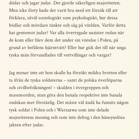
dödar och jagar judar. Det gjorde säkerligen majoriteten.
Men icke förty hade det varit bra med ett försök till att
förklara, såväl sociologiskt som psykologiskt, hur dessa
bödlar och mördare tänkte och såg på världen. Varför detta
hat gentemot judar? Var alla övertygade nazister redan när
de kom eller blev dem det under sin vistelse i Polen, på
grund av befälens hjärntvätt? Eller hur gick det till när unga
tyska män förvandlades till vettvillingar och vargar?
Jag menar inte att hon skulle ha försökt mildra brotten eller
ta ifrån de tyska soldaterna – samt de polska överlöparna
och civilbefolkningen! – skulden i övergreppen och
massmorden, utan göra den banala respektive inte banala
ondskan mer förståelig. Det måste väl ändå ha funnits någon
tysk soldat i Polen och i Warszawa som inte delade
majoritetens mening och som inte deltog i den hänsynslösa
jakten efter judar.