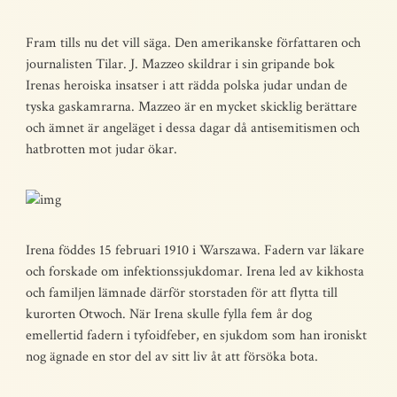
Fram tills nu det vill säga. Den amerikanske författaren och
journalisten Tilar. J. Mazzeo skildrar i sin gripande bok
Irenas heroiska insatser i att rädda polska judar undan de
tyska gaskamrarna. Mazzeo är en mycket skicklig berättare
och ämnet är angeläget i dessa dagar då antisemitismen och
hatbrotten mot judar ökar.
Irena föddes 15 februari 1910 i Warszawa. Fadern var läkare
och forskade om infektionssjukdomar. Irena led av kikhosta
och familjen lämnade därför storstaden för att flytta till
kurorten Otwoch. När Irena skulle fylla fem år dog
emellertid fadern i tyfoidfeber, en sjukdom som han ironiskt
nog ägnade en stor del av sitt liv åt att försöka bota.