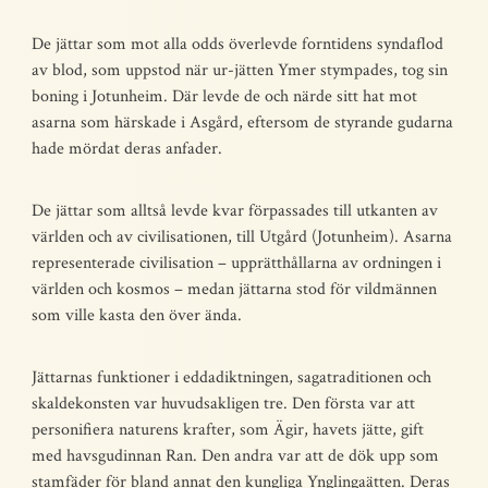
De jättar som mot alla odds överlevde forntidens syndaflod
av blod, som uppstod när ur-jätten Ymer stympades, tog sin
boning i Jotunheim. Där levde de och närde sitt hat mot
asarna som härskade i Asgård, eftersom de styrande gudarna
hade mördat deras anfader.
De jättar som alltså levde kvar förpassades till utkanten av
världen och av civilisationen, till Utgård (Jotunheim). Asarna
representerade civilisation – upprätthållarna av ordningen i
världen och kosmos – medan jättarna stod för vildmännen
som ville kasta den över ända.
Jättarnas funktioner i eddadiktningen, sagatraditionen och
skaldekonsten var huvudsakligen tre. Den första var att
personifiera naturens krafter, som Ägir, havets jätte, gift
med havsgudinnan Ran. Den andra var att de dök upp som
stamfäder för bland annat den kungliga Ynglingaätten. Deras