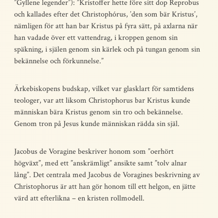
”Gyllene legender”): ”Kristoffer hette före sitt dop Reprobus
och kallades efter det Christophórus, ’den som bär Kristus’,
nämligen för att han bar Kristus på fyra sätt, på axlarna när
han vadade över ett vattendrag, i kroppen genom sin
späkning, i själen genom sin kärlek och på tungan genom sin
bekännelse och förkunnelse.”
Ärkebiskopens budskap, vilket var glasklart för samtidens
teologer, var att liksom Christophorus bar Kristus kunde
människan bära Kristus genom sin tro och bekännelse.
Genom tron på Jesus kunde människan rädda sin själ.
Jacobus de Voragine beskriver honom som ”oerhört
högväxt”, med ett ”anskrämligt” ansikte samt ”tolv alnar
lång”. Det centrala med Jacobus de Voragines beskrivning av
Christophorus är att han gör honom till ett helgon, en jätte
värd att efterlikna – en kristen rollmodell.