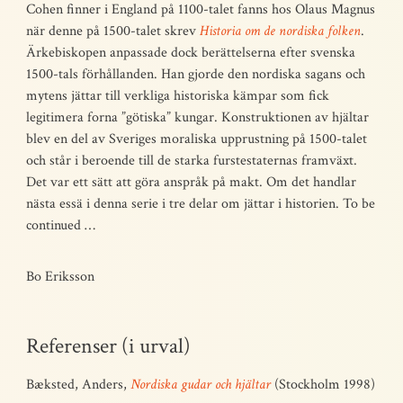
Cohen finner i England på 1100-talet fanns hos Olaus Magnus
när denne på 1500-talet skrev
Historia om de nordiska folken
.
Ärkebiskopen anpassade dock berättelserna efter svenska
1500-tals förhållanden. Han gjorde den nordiska sagans och
mytens jättar till verkliga historiska kämpar som fick
legitimera forna ”götiska” kungar. Konstruktionen av hjältar
blev en del av Sveriges moraliska upprustning på 1500-talet
och står i beroende till de starka furstestaternas framväxt.
Det var ett sätt att göra anspråk på makt. Om det handlar
nästa essä i denna serie i tre delar om jättar i historien. To be
continued …
Bo Eriksson
Referenser (i urval)
Bæksted, Anders,
Nordiska gudar och hjältar
(Stockholm 1998)