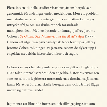
Flera internationella studier visar hur jättens betydelser
genomgick förändringar under medeltiden. Men ett problem
med studierna är att de inte går in på vad jätten kan sägas
uttrycka ifråga om maskulinitet och förändrade
manlighetsideal. Med ett lysande undantag: Jeffrey Jerome
Cohen i
Of Giants: Sex, Monsters, and the Middle Ages
(1999).
Genom att utgå från psykoanalytisk teori fördjupar Jeffrey
Jerome Cohen tolkningen av jättarna såsom de dyker upp i
engelska medeltida historiekrönikor och sagor.
Cohen kan visa hur de gamla sagorna om jättar i England på
1100-talet internaliserades i den engelska historieskrivningen
som ett sätt att legitimera normandernas dominans. Jättarna
fanns för att erövrarna skulle besegra dem och därmed lägga
under sig det nya landet.
Jag menar att liknande intressen och tillvägagångssätt som