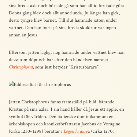
sina breda axlar och började gå som han alltid brukade göra.
Denna gång blev dock allt annorlunda. Ju längre han gick,
desto tyngre blev barnet. Till slut hamnade jätten under
vattnet. Den han burit på sina breda skuldror var ingen
annan än Jesus.
Eftersom jätten lägligt nog hamnade under vattnet blev han
dessutom döpt och bar efter den händelsen namnet
Christophorus
, som just betyder ”Kristusbärare”.
Jätten Christophorus fanns framställd på bild, bärande
Kristus på sina axlar. I sin hand håller då Jesus ett äpple, en
symbol för världen. Den italienske dominikanmunken,
ärkebiskopen och krönikeförfattaren Jacobus de Voragine
(cirka 1230–1298) berättar i
Legenda aure
a (cirka 1270;