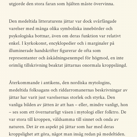
utgjorde den stora faran som hjälten måste övervinna.
Den medeltida litteraturens jättar var dock svårfångade
varelser med många olika symboliska innebörder och
psykologiska bottnar, även om deras funktion var relativt
enkel. I kyrkokonst, encyklopedier och i marginaler på
illuminerade handskrifter figurerar de ofta som
representanter och åskådningsexempel för högmod, en inte
orimlig tillskrivning beaktat jättarnas onormala kroppslängd.
Återkommande i antikens, den nordiska mytologins,
medeltida folksagans och riddarromanernas beskrivningar av
jättar har varit just varelsernas storlek och styrka. Den
vanliga bilden av jätten är att han – eller, mindre vanligt, hon
– ses som ett övernaturligt väsen i mytologi eller folktro. De
var stora till kroppen, våldsamma till sinnet och onda av
naturen. Det är en aspekt på jättar som har med deras
kroppslighet att göra, något man insåg redan på medeltiden.