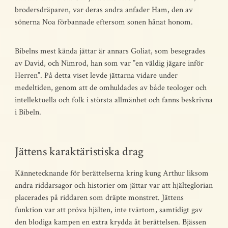
brodersdräparen, var deras andra anfader Ham, den av
sönerna Noa förbannade eftersom sonen hånat honom.
Bibelns mest kända jättar är annars Goliat, som besegrades
av David, och Nimrod, han som var ”en väldig jägare inför
Herren”. På detta viset levde jättarna vidare under
medeltiden, genom att de omhuldades av både teologer och
intellektuella och folk i största allmänhet och fanns beskrivna
i Bibeln.
Jättens karaktäristiska drag
Kännetecknande för berättelserna kring kung Arthur liksom
andra riddarsagor och historier om jättar var att hjälteglorian
placerades på riddaren som dräpte monstret. Jättens
funktion var att pröva hjälten, inte tvärtom, samtidigt gav
den blodiga kampen en extra krydda åt berättelsen. Bjässen