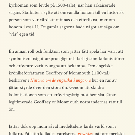
kyrkoman som levde på 1500-talet, när han arkaiserade
sagans Starkater i syfte att omvandla honom till en historisk
person som var värd att minnas och efterlikna, mer om
honom i essä II. De gamla sagorna hade något att säga om
”vår” egen tid.
En annan roll och funktion som jättar fått spela har varit att
symbolisera något ursprungligt och farligt som kolonisatörer
och erövrare varit tvungna att bekämpa. Den engelske
krönikeförfattaren Geoffrey of Monmouth (1100-tal)
beskriver i
Historia om de engelska kungarna
hur en ras av
jättar styrde över den stora ön. Genom att skildra
kolonisationen som ett erövringskrig mot hemska jättar
legitimerade Geoffrey of Monmouth normandernas rätt till
ön.
Jättar dök upp inom såväl medeltidens lärda värld som i
folktro. På latin kallades varelserna
gigantes
, på fornengelska