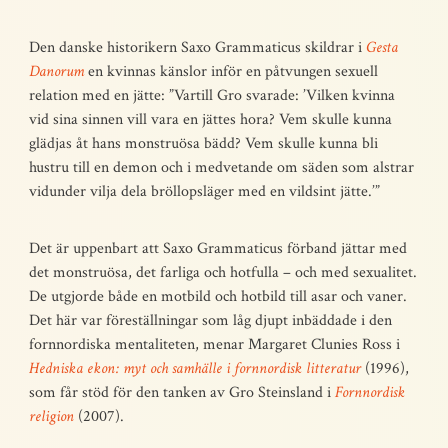
Den danske historikern Saxo Grammaticus skildrar i
Gesta
Danorum
en kvinnas känslor inför en påtvungen sexuell
relation med en jätte: ”Vartill Gro svarade: ’Vilken kvinna
vid sina sinnen vill vara en jättes hora? Vem skulle kunna
glädjas åt hans monstruösa bädd? Vem skulle kunna bli
hustru till en demon och i medvetande om säden som alstrar
vidunder vilja dela bröllopsläger med en vildsint jätte.’”
Det är uppenbart att Saxo Grammaticus förband jättar med
det monstruösa, det farliga och hotfulla – och med sexualitet.
De utgjorde både en motbild och hotbild till asar och vaner.
Det här var föreställningar som låg djupt inbäddade i den
fornnordiska mentaliteten, menar Margaret Clunies Ross i
Hedniska ekon: myt och samhälle i fornnordisk litteratur
(1996),
som får stöd för den tanken av Gro Steinsland i
Fornnordisk
religion
(2007).