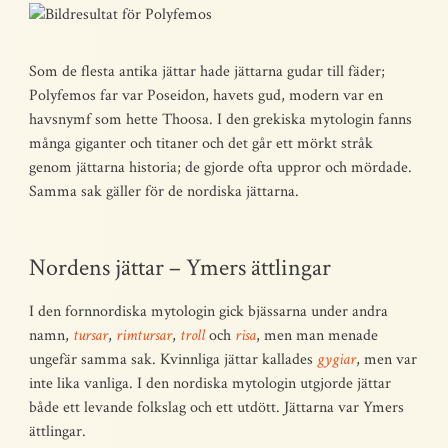
Som de flesta antika jättar hade jättarna gudar till fäder;
Polyfemos far var Poseidon, havets gud, modern var en
havsnymf som hette Thoosa. I den grekiska mytologin fanns
många giganter och titaner och det går ett mörkt stråk
genom jättarna historia; de gjorde ofta uppror och mördade.
Samma sak gäller för de nordiska jättarna.
Nordens jättar – Ymers ättlingar
I den fornnordiska mytologin gick bjässarna under andra
namn,
tursar
,
rimtursar
,
troll
och
risa
, men man menade
ungefär samma sak. Kvinnliga jättar kallades
gygiar
, men var
inte lika vanliga. I den nordiska mytologin utgjorde jättar
både ett levande folkslag och ett utdött. Jättarna var Ymers
ättlingar.