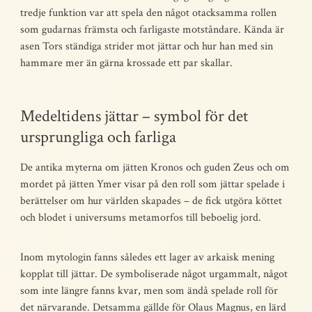
tredje funktion var att spela den något otacksamma rollen
som gudarnas främsta och farligaste motståndare. Kända är
asen Tors ständiga strider mot jättar och hur han med sin
hammare mer än gärna krossade ett par skallar.
Medeltidens jättar – symbol för det
ursprungliga och farliga
De antika myterna om jätten Kronos och guden Zeus och om
mordet på jätten Ymer visar på den roll som jättar spelade i
berättelser om hur världen skapades – de fick utgöra köttet
och blodet i universums metamorfos till beboelig jord.
Inom mytologin fanns således ett lager av arkaisk mening
kopplat till jättar. De symboliserade något urgammalt, något
som inte längre fanns kvar, men som ändå spelade roll för
det närvarande. Detsamma gällde för Olaus Magnus, en lärd