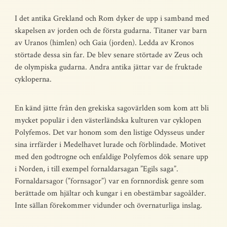
I det antika Grekland och Rom dyker de upp i samband med
skapelsen av jorden och de första gudarna. Titaner var barn
av Uranos (himlen) och Gaia (jorden). Ledda av Kronos
störtade dessa sin far. De blev senare störtade av Zeus och
de olympiska gudarna. Andra antika jättar var de fruktade
cykloperna.
En känd jätte från den grekiska sagovärlden som kom att bli
mycket populär i den västerländska kulturen var cyklopen
Polyfemos. Det var honom som den listige Odysseus under
sina irrfärder i Medelhavet lurade och förblindade. Motivet
med den godtrogne och enfaldige Polyfemos dök senare upp
i Norden, i till exempel fornaldarsagan ”Egils saga”.
Fornaldarsagor (”fornsagor”) var en fornnordisk genre som
berättade om hjältar och kungar i en obestämbar sagoålder.
Inte sällan förekommer vidunder och övernaturliga inslag.