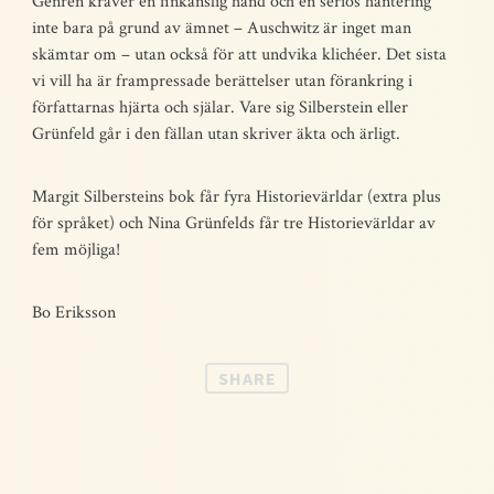
Genren kräver en finkänslig hand och en seriös hantering
inte bara på grund av ämnet – Auschwitz är inget man
skämtar om – utan också för att undvika klichéer. Det sista
vi vill ha är frampressade berättelser utan förankring i
författarnas hjärta och själar. Vare sig Silberstein eller
Grünfeld går i den fällan utan skriver äkta och ärligt.
Margit Silbersteins bok får fyra Historievärldar (extra plus
för språket) och Nina Grünfelds får tre Historievärldar av
fem möjliga!
Bo Eriksson
SHARE