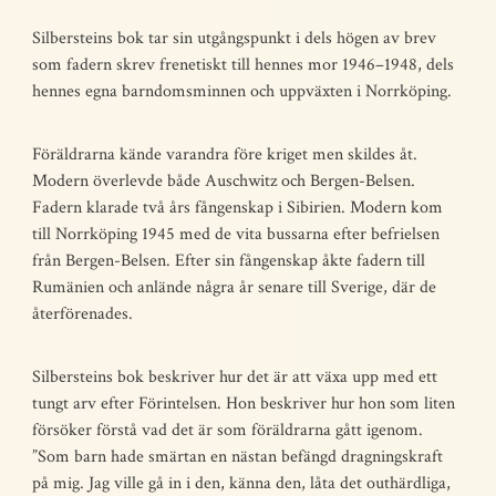
Silbersteins bok tar sin utgångspunkt i dels högen av brev
som fadern skrev frenetiskt till hennes mor 1946–1948, dels
hennes egna barndomsminnen och uppväxten i Norrköping.
Föräldrarna kände varandra före kriget men skildes åt.
Modern överlevde både Auschwitz och Bergen-Belsen.
Fadern klarade två års fångenskap i Sibirien. Modern kom
till Norrköping 1945 med de vita bussarna efter befrielsen
från Bergen-Belsen. Efter sin fångenskap åkte fadern till
Rumänien och anlände några år senare till Sverige, där de
återförenades.
Silbersteins bok beskriver hur det är att växa upp med ett
tungt arv efter Förintelsen. Hon beskriver hur hon som liten
försöker förstå vad det är som föräldrarna gått igenom.
”Som barn hade smärtan en nästan befängd dragningskraft
på mig. Jag ville gå in i den, känna den, låta det outhärdliga,