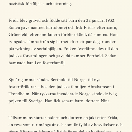
nazistisk förföljelse och utrotning.
Frida blev gravid och födde sitt barn den 22 januari 1932.
Sonen gavs namnet Bartolomej och fick Fridas efternamn,
Grünefeld, eftersom fadern förblir okänd, då som nu. Hon
tvingades lämna ifrån sig barnet efter ett par dagar under
påtryckning av socialhjälpen. Pojken överlämnades till den
judiska församlingen och gavs då namnet Berthold. Sedan
hamnade han i en fosterfamilj.
Sju år gammal sändes Berthold till Norge, till nya
fosterföräldrar – hos den judiska familjen Abrahamson i
Trondheim. När tyskarna invaderade Norge sände de iväg
pojken till Sverige. Han fick senare barn, dottern Nina.
Tillsammans startar fadern och dottern en jakt efter Frida,
en resa som tar många år och som är fylld av besvikelser och
tårar. Eftersom jakten på Frida är en del av berättelsen – av