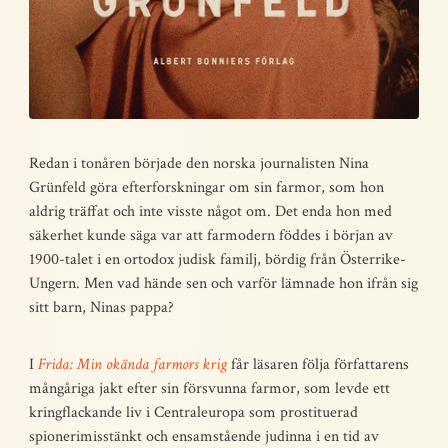
Redan i tonåren började den norska journalisten Nina
Grünfeld göra efterforskningar om sin farmor, som hon
aldrig träffat och inte visste något om. Det enda hon med
säkerhet kunde säga var att farmodern föddes i början av
1900-talet i en ortodox judisk familj, bördig från Österrike-
Ungern. Men vad hände sen och varför lämnade hon ifrån sig
sitt barn, Ninas pappa?
I
Frida: Min okända farmors krig
får läsaren följa författarens
mångåriga jakt efter sin försvunna farmor, som levde ett
kringflackande liv i Centraleuropa som prostituerad
spionerimisstänkt och ensamstående judinna i en tid av