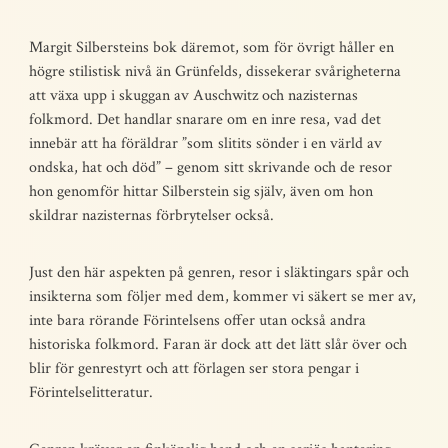
Margit Silbersteins bok däremot, som för övrigt håller en
högre stilistisk nivå än Grünfelds, dissekerar svårigheterna
att växa upp i skuggan av Auschwitz och nazisternas
folkmord. Det handlar snarare om en inre resa, vad det
innebär att ha föräldrar ”som slitits sönder i en värld av
ondska, hat och död” – genom sitt skrivande och de resor
hon genomför hittar Silberstein sig själv, även om hon
skildrar nazisternas förbrytelser också.
Just den här aspekten på genren, resor i släktingars spår och
insikterna som följer med dem, kommer vi säkert se mer av,
inte bara rörande Förintelsens offer utan också andra
historiska folkmord. Faran är dock att det lätt slår över och
blir för genrestyrt och att förlagen ser stora pengar i
Förintelselitteratur.