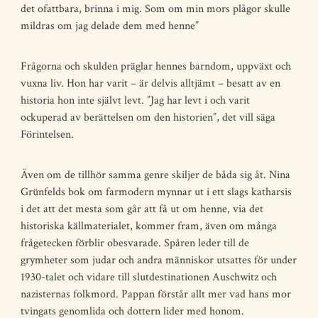
det ofattbara, brinna i mig. Som om min mors plågor skulle
mildras om jag delade dem med henne”
Frågorna och skulden präglar hennes barndom, uppväxt och
vuxna liv. Hon har varit – är delvis alltjämt – besatt av en
historia hon inte självt levt. ”Jag har levt i och varit
ockuperad av berättelsen om den historien”, det vill säga
Förintelsen.
Även om de tillhör samma genre skiljer de båda sig åt. Nina
Grünfelds bok om farmodern mynnar ut i ett slags katharsis
i det att det mesta som går att få ut om henne, via det
historiska källmaterialet, kommer fram, även om många
frågetecken förblir obesvarade. Spåren leder till de
grymheter som judar och andra människor utsattes för under
1930-talet och vidare till slutdestinationen Auschwitz och
nazisternas folkmord. Pappan förstår allt mer vad hans mor
tvingats genomlida och dottern lider med honom.